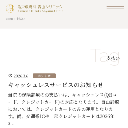
Skip
to
content
Home
»
支払い
Tag
ホーム
Home
支払い
お知らせ
News
schedule
2026.3.6
お知らせ
キャッシュレスサービスのお知らせ
当院の紹介
AboutUs
当院の保険診療のお支払いは、キャッシュレス(QRコ
ード、クレジットカード)の対応となります。自由診療
一般皮膚科
Dermatology
においては、クレジットカードのみの運用となりま
す。尚、交通系ICや一部クレジットカードは2026年
美容皮膚科
Beautyskin
3...