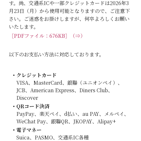
す。尚、交通系ICや一部クレジットカードは2026年3
料金表（美容メニュー）
Pricelist
月23日（月）から使用可能となりますので、ご注意下
さい。ご迷惑をお掛けしますが、何卒よろしくお願い
コラム
Column
いたします。
［PDFファイル：676KB］（⇒）
診察予約
Reservation
以下のお支払い方法に対応しております。
採用情報
Recruit
クレジットカード
VISA、MasterCard、銀聯（ユニオンペイ）、
JCB、American Express、Diners Club、
Discover
QRコード決済
PayPay、楽天ペイ、d払い、au PAY、メルペイ、
WeChat Pay、銀聯QR、JKOPAY、Alipay+
電子マネー
Suica、PASMO、交通系IC各種