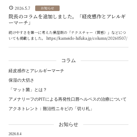
schedule
2026.5.7
お知らせ
院長のコラムを追加しました。「経皮感作とアレルギ
ーマーチ」
続けやすさを第一に考えた保湿剤の「テクスチャー（質感）」などにつ
いても掲載しました。 https://kameido-hifuka.jp/column/20260507/
コラム
経皮感作とアレルギーマーチ
保湿の大切さ
「マット菌」とは？
アメナリーフのPITによる再発性口唇ヘルペスの治療について
アクネトレント：難治性ニキビの「切り札」
お知らせ
2026.8.4