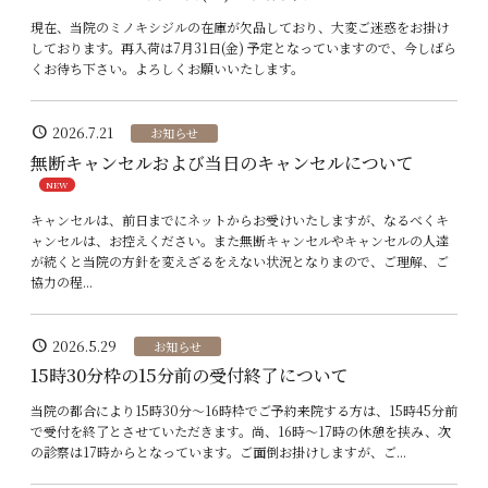
現在、当院のミノキシジルの在庫が欠品しており、大変ご迷惑をお掛け
しております。再入荷は7月31日(金) 予定となっていますので、今しばら
くお待ち下さい。よろしくお願いいたします。
schedule
2026.7.21
お知らせ
無断キャンセルおよび当日のキャンセルについて
NEW
キャンセルは、前日までにネットからお受けいたしますが、なるべくキ
ャンセルは、お控えください。また無断キャンセルやキャンセルの人達
が続くと当院の方針を変えざるをえない状況となりまので、ご理解、ご
協力の程...
schedule
2026.5.29
お知らせ
15時30分枠の15分前の受付終了について
当院の都合により15時30分〜16時枠でご予約来院する方は、15時45分前
で受付を終了とさせていただきます。尚、16時〜17時の休憩を挟み、次
の診察は17時からとなっています。ご面倒お掛けしますが、ご...