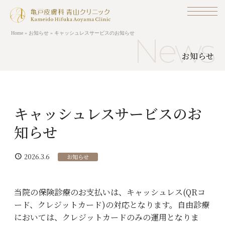
Skip
to
content
Home
»
お知らせ
»
キャッシュレスサービスのお知らせ
News
お知らせ
ホーム
Home
キャッシュレスサービスのお
お知らせ
知らせ
News
当院の紹介
AboutUs
schedule
2026.3.6
お知らせ
一般皮膚科
Dermatology
当院の保険診療のお支払いは、キャッシュレス(QRコ
ード、クレジットカード)の対応となります。自由診療
美容皮膚科
Beautyskin
においては、クレジットカードのみの運用となりま