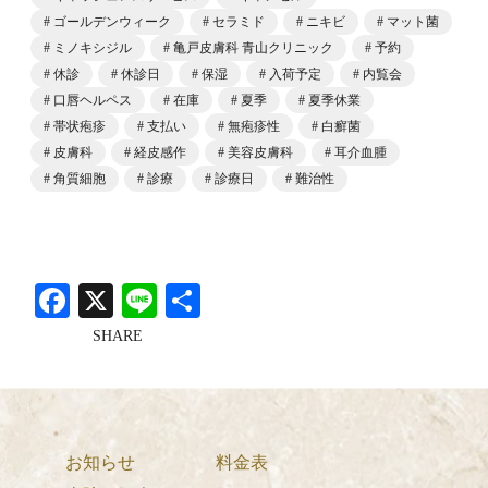
ゴールデンウィーク
セラミド
ニキビ
マット菌
ミノキシジル
亀戸皮膚科 青山クリニック
予約
休診
休診日
保湿
入荷予定
内覧会
口唇ヘルペス
在庫
夏季
夏季休業
帯状疱疹
支払い
無疱疹性
白癬菌
皮膚科
経皮感作
美容皮膚科
耳介血腫
角質細胞
診療
診療日
難治性
Facebook
X
Line
共
有
SHARE
お知らせ
料金表