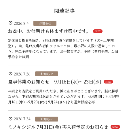
ン
関連記事
schedule
2026.8.4
お知らせ
お盆中、お盆明けも休まず診察中です。
NEW
定休日と祝日を除き、8月は通常通り診察をしています（火〜土午前
迄）。尚、亀戸皮膚科青山クリニックは、最小限の人数で運営してお
り、完全予約制になっています。お手数ですが、予約（事前予約、当日
予約または順...
schedule
2026.7.26
お知らせ
夏季休業のお知らせ 9月16日(水)〜23日(水)
NEW
平素より当院をご利用いただき、誠にありがとうございます。誠に勝手
ながら、下記の期間は休診とさせていただきます。 休診期間：2026年9
月16日(水)〜9月23日(水) 9月24日(木)より通常診療を再...
schedule
2026.7.24
お知らせ
ミノキシジル 7月31日(金) 再入荷予定のお知らせ
NEW