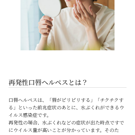
料金表（美容メニュー）
Pricelist
コラム
Column
診察予約
Reservation
採用情報
Recruit
再発性口唇ヘルペスとは？
口唇ヘルペスは、「唇がピリピリする」「チクチクす
る」といった前兆症状のあとに、水ぶくれができるウ
イルス感染症です。
再発性の場合、水ぶくれなどの症状が出た時点ですで
にウイルス量が高いことが分かっています。そのた