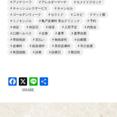
アメナリーフ
アレルギーマーチ
カメイドクロック
キャッシュレスサービス
キャンセル
ゴールデンウィーク
セラミド
ニキビ
マット菌
ミノキシジル
亀戸皮膚科 青山クリニック
予約
休診
休診日
保湿
入荷予定
内覧会
口唇ヘルペス
在庫
夏季
夏季休業
帯状疱疹
支払い
無疱疹性
白癬菌
皮膚科
経皮感作
美容皮膚科
耳介血腫
角質細胞
診療
診療日
難治性
Facebook
X
Line
共
有
SHARE