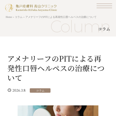
Skip
to
content
Home
»
コラム
»
アメナリーフのPITによる再発性口唇ヘルペスの治療について
Column
コラム
ホーム
Home
アメナリーフのPITによる再
お知らせ
発性口唇ヘルペスの治療につ
News
いて
当院の紹介
AboutUs
schedule
2026.3.8
コラム
一般皮膚科
Dermatology
美容皮膚科
Beautyskin