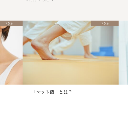
Reservation
コラム
コラム
Recruit
「マット菌」とは？
ア
ヘ