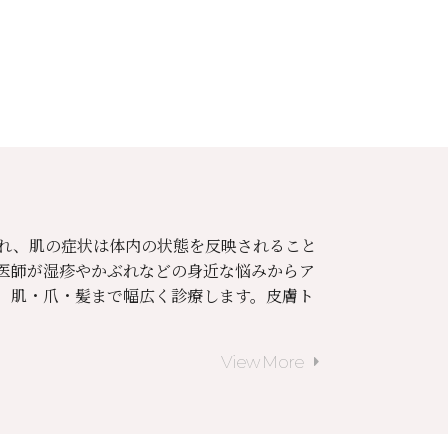
れ、肌の症状は体内の状態を反映されること
医師が湿疹やかぶれなどの身近な悩みからア
、肌・爪・髪まで幅広く診療します。皮膚ト
arrow_right
View More