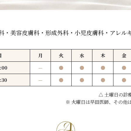
科・美容皮膚科・形成外科・小児皮膚科・アレル
間
月
火
水
木
金
:00
—
●
●
●
●
:30
—
●
●
●
●
△ 土曜日の診療は
※ 火曜日は早田医師、その他