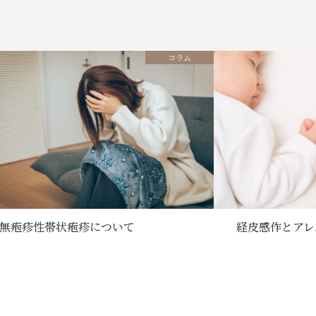
コラム
疱疹性帯状疱疹について
経皮感作とアレル