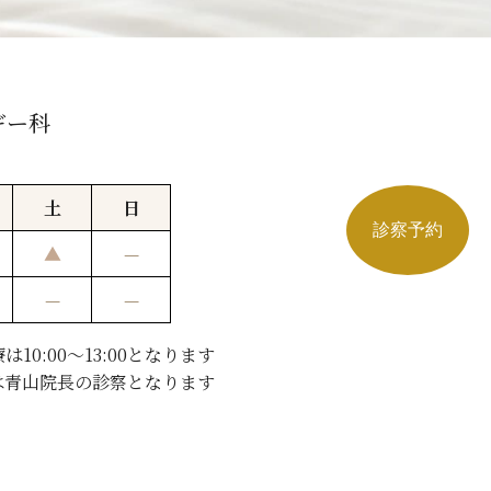
ギー科
土
日
診察予約
▲
—
—
—
10:00〜13:00となります
は青山院長の診察となります