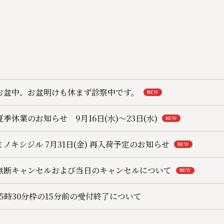
ホーム
お知らせ
お盆中、お盆明けも休まず診察中です。
NEW
当院の紹
夏季休業のお知らせ 9月16日(水)〜23日(水)
NEW
一般皮膚
ミノキシジル 7月31日(金) 再入荷予定のお知らせ
NEW
美容皮膚
無断キャンセルおよび当日のキャンセルについて
NEW
料金表（
15時30分枠の15分前の受付終了について
コラム