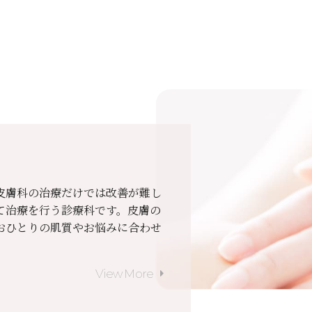
皮膚科の治療だけでは改善が難し
て治療を行う診療科です。皮膚の
おひとりの肌質やお悩みに合わせ
arrow_right
View More